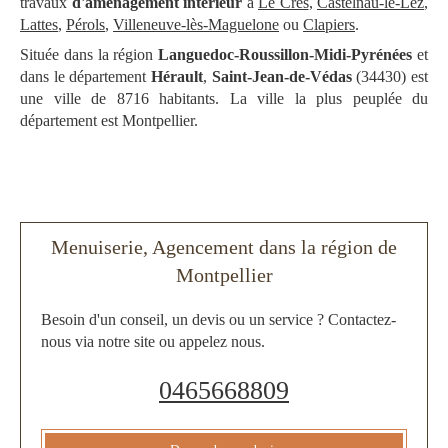
travaux
d'aménagement intérieur
à
Le Crès
,
Castelnau-le-Lez
,
Lattes
,
Pérols
,
Villeneuve-lès-Maguelone
ou
Clapiers
.
Située dans la région
Languedoc-Roussillon-Midi-Pyrénées
et
dans le département
Hérault
,
Saint-Jean-de-Védas
(34430) est
une ville de 8716 habitants. La ville la plus peuplée du
département est Montpellier.
Menuiserie, Agencement dans la région de
Montpellier
Besoin d'un conseil, un devis ou un service ? Contactez-
nous via notre site ou appelez nous.
0465668809