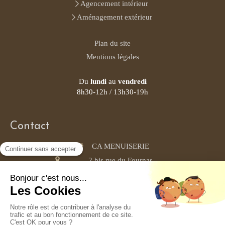
Agencement intérieur
Aménagement extérieur
Plan du site
Mentions légales
Du
lundi
au
vendredi
8h30-12h / 13h30-19h
Contact
CA MENUISERIE
2 bis rue du Fournas
34230
Saint-Pons-de-Mauchiens
0465668809
Demander un devis