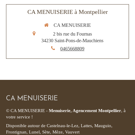
CA MENUISERIE à Montpellier
CA MENUISERIE
2 bis rue du Fournas
34230
Saint-Pons-de-Mauchiens
0465668809
CA MENUISERIE
© CA MENUISERIE -
Menuiserie, Agencement Montpellier
, à
votre service !
Disponible autour de Castelnau-le-Lez, Lattes, Mauguio,
Frontignan, Lunel, Sète, Mèze, Vauvert