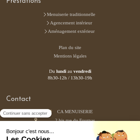
Prestations
Menuiserie traditionnelle
Agencement intérieur
Aménagement extérieur
Plan du site
Mentions légales
Du
lundi
au
vendredi
8h30-12h / 13h30-19h
Contact
CA MENUISERIE
2 bis rue du Fournas
34230
Saint-Pons-de-Mauchiens
0465668809