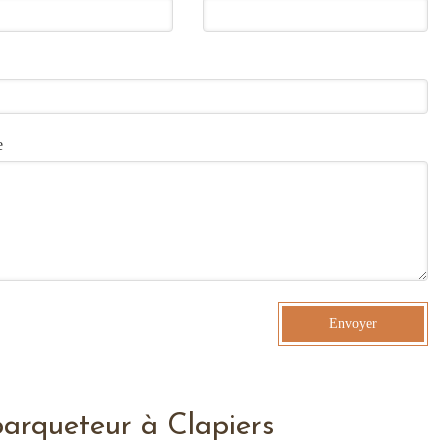
e
Envoyer
rqueteur à Clapiers