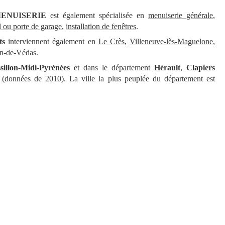
ENUISERIE
est également spécialisée en
menuiserie générale
,
il ou porte de garage
,
installation de fenêtres
.
ts
interviennent également en
Le Crès
,
Villeneuve-lès-Maguelone
,
an-de-Védas
.
illon-Midi-Pyrénées
et dans le département
Hérault
,
Clapiers
 (données de 2010). La ville la plus peuplée du département est