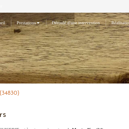
er
eil
Prestations
Déroulé d'une intervention
Réalisati
 (34830)
rs